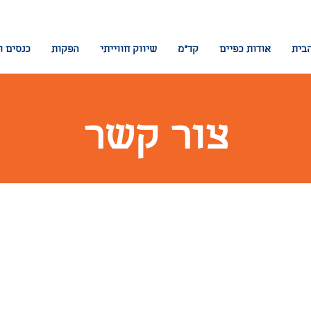
בית
אודות כפיים
קד"מ
שיווק חווייתי
הפקות
כנסים ו
צור קשר
למידע ולפרטים נוספים צרו עמנו ק
ונחזור אליכם בהקדם האפשרי:
טלפון:
03-5711575