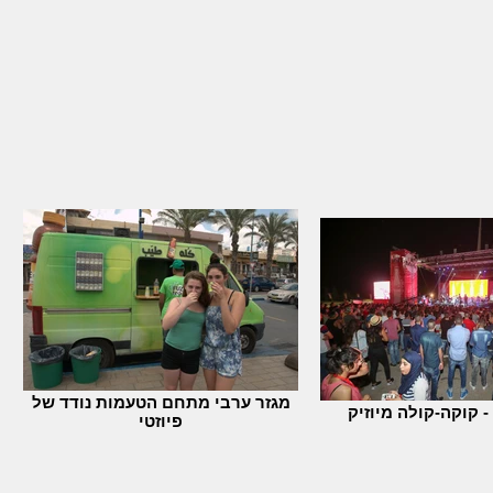
מגזר ערבי מתחם הטעמות נודד של
- קוקה-קולה מיוזיק
פיוזטי