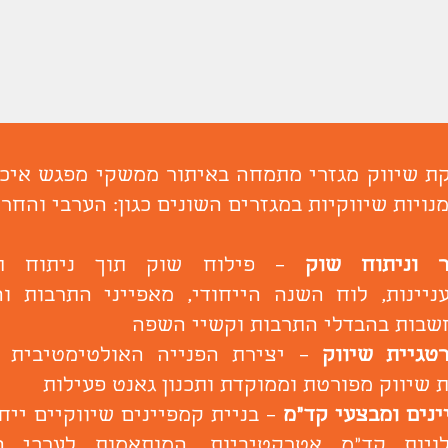
ת שיווק מגזרי מתמחה באיתור ממשקי מפגש איכו
נויות שיווקיות במגזרים השונים כגון: הערבי והחרד
 וניתוח שוק
– פילוח שוק תוך ניתוח תח
ניינות, לוח השנה הייחודי, מאפייני התרבות וה
שבות בהבדלי התרבות וקשיי השפה
טגיית שיווק
– יצירת הפנייה האולטימטיבית ב
 שיווק מפורטת וממוקדת ותכנון גאנט פעילות
ינים ומבצעי קד"מ
– בניית קמפיינים שיווקיים ייח
לויות קד"מ אטרקטיביות, המותאמות לערכי ה