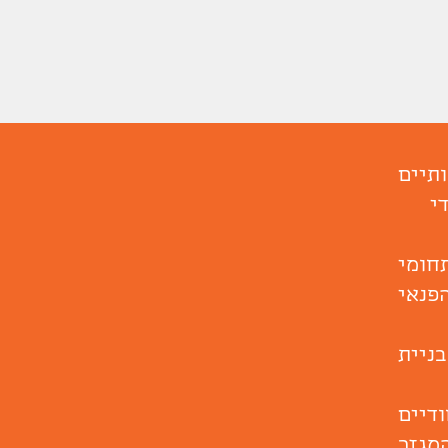
תיים
י
ומי
פנאי
ניית
ודיים
מגזר