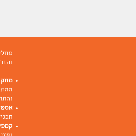
מחלק
והזדמ
מחקר
ההתע
והתח
אסטר
תכנית
קמפי
ופעי