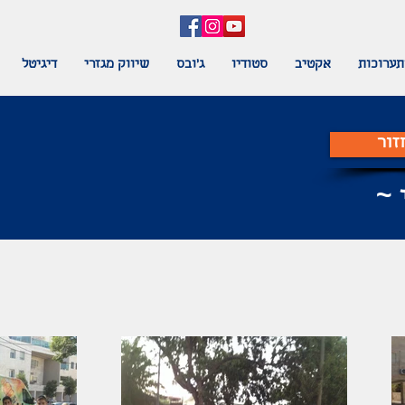
תערוכות
אקטיב
סטודיו
ג'ובס
שיווק מגזרי
דיגיטל
זור
 ~