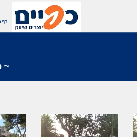
דף ה
~ מ