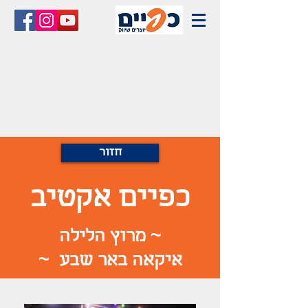
חזור
כפיים אקטיב
~ מרוץ הלילה
איקאה באר שבע ~