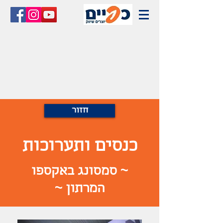
חזור
כנסים ותערוכות
~ סמסונג באקספו
המרתון ~