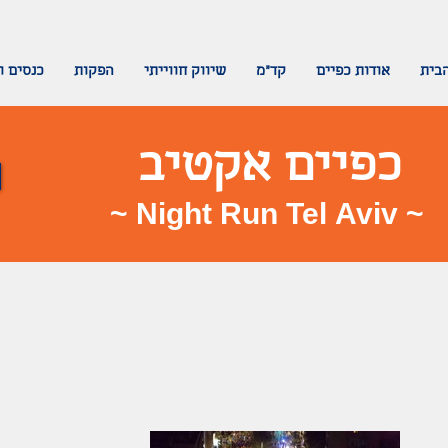
בית
אודות כפיים
קד"מ
שיווק חווייתי
הפקות
כנסים ו
כפיים אקטיב
~ Night Run Tel Aviv ~